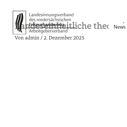
Zum
Inhalt
springen
Landeseinheitliche theoreti
News
Von
admin
/
2. Dezember 2025