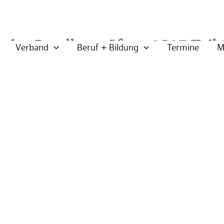
sche Gesellenprüfung 2027 Teil 
Verband
Beruf + Bildung
Termine
M