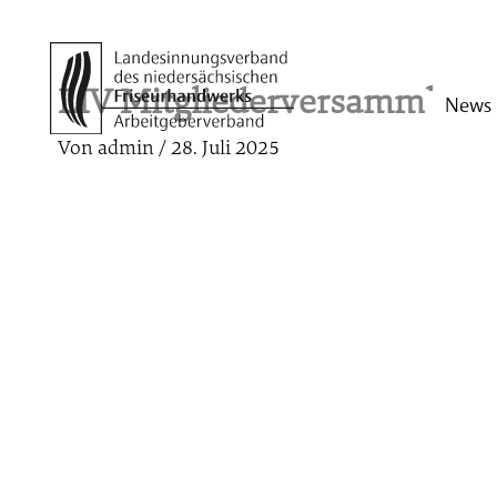
Zum
Inhalt
springen
LIV Mitgliederversammlung
News
Von
admin
/
28. Juli 2025