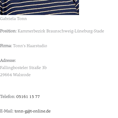
Gabriela Tonn
Position:
Kammerbezirk Braunschweig-Lüneburg-Stade
Firma:
Tonn's Haarstudio
Adresse:
Fallingbosteler Straße 3b
29664 Walsrode
Telefon:
05161 15 77
E-Mail:
tonn-g@t-online.de